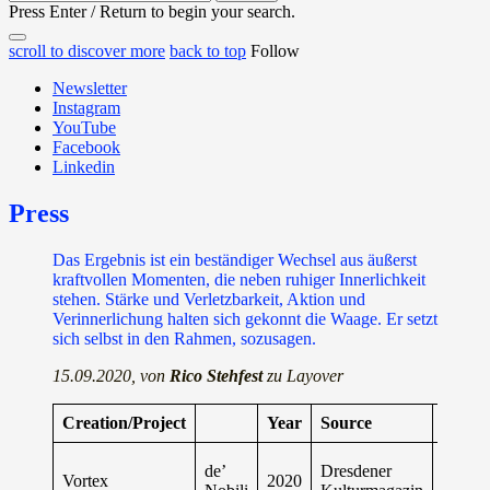
for:
Press Enter / Return to begin your search.
close
open
open
scroll to discover more
back to top
Follow
search
search
sidebar
form
Newsletter
form
Instagram
YouTube
Facebook
Linkedin
Press
Das Ergebnis ist ein beständiger Wechsel aus äußerst
kraftvollen Momenten, die neben ruhiger Innerlichkeit
stehen. Stärke und Verletzbarkeit, Aktion und
Verinnerlichung halten sich gekonnt die Waage. Er setzt
sich selbst in den Rahmen, sozusagen.
15.09.2020, von
Rico Stehfest
zu Layover
Creation/Project
Year
Source
full
de’
Dresdener
Vortex
2020
article