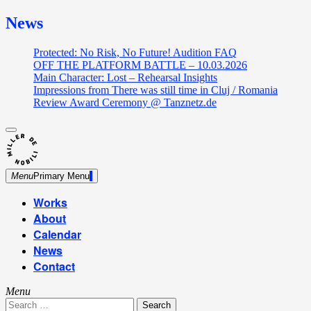
News
Protected: No Risk, No Future! Audition FAQ
OFF THE PLATFORM BATTLE – 10.03.2026
Main Character: Lost – Rehearsal Insights
Impressions from There was still time in Cluj / Romania
Review Award Ceremony @ Tanznetz.de
close
Skip
sidebar
Dance Theatre: Breaking – Urban Dance – Contemporary
to
Miller de Nobili
Dance
content
Menu
Primary Menu
Works
About
Calendar
News
Contact
Menu
Search